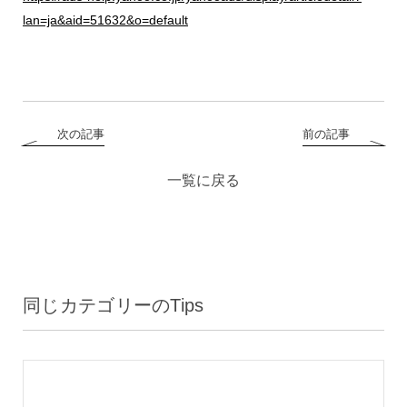
lan=ja&aid=51632&o=default
次の記事
前の記事
一覧に戻る
同じカテゴリーのTips