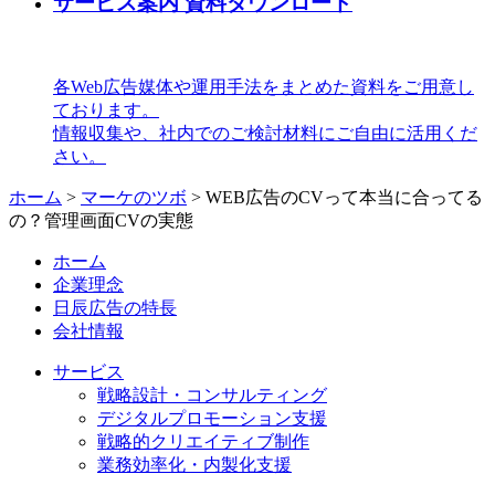
サービス案内 資料ダウンロード
各Web広告媒体や運用手法をまとめた資料をご用意し
ております。
情報収集や、社内でのご検討材料にご自由に活用くだ
さい。
ホーム
>
マーケのツボ
>
WEB広告のCVって本当に合ってる
の？管理画面CVの実態
ホーム
企業理念
日辰広告の特長
会社情報
サービス
戦略設計・コンサルティング
デジタルプロモーション支援
戦略的クリエイティブ制作
業務効率化・内製化支援