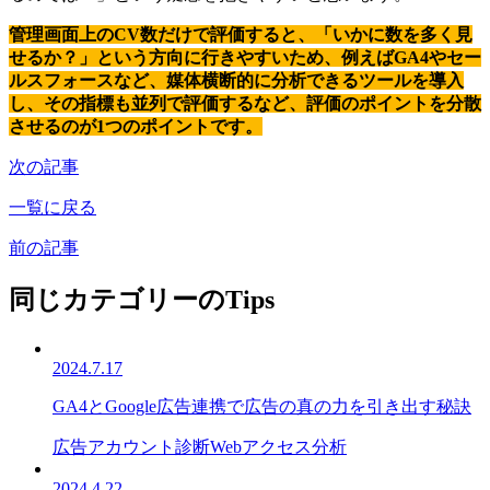
管理画面上のCV数だけで評価すると、「いかに数を多く見
せるか？」という方向に行きやすいため、例えばGA4やセー
ルスフォースなど、媒体横断的に分析できるツールを導入
し、その指標も並列で評価するなど、評価のポイントを分散
させるのが1つのポイントです。
次の記事
一覧に戻る
前の記事
同じカテゴリーのTips
2024.7.17
GA4とGoogle広告連携で広告の真の力を引き出す秘訣
広告アカウント診断
Webアクセス分析
2024.4.22