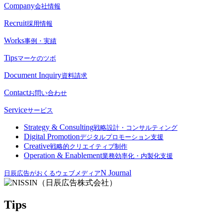
Company
会社情報
Recruit
採用情報
Works
事例・実績
Tips
マーケのツボ
Document Inquiry
資料請求
Contact
お問い合わせ
Service
サービス
Strategy & Consulting
戦略設計・コンサルティング
Digital Promotion
デジタルプロモーション支援
Creative
戦略的クリエイティブ制作
Operation & Enablement
業務効率化・内製化支援
N Journal
日辰広告がおくるウェブメディア
Tips