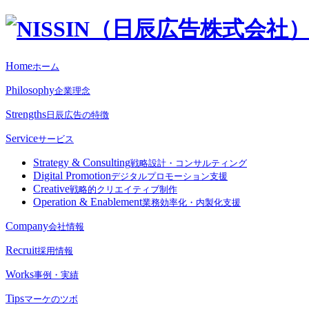
Home
ホーム
Philosophy
企業理念
Strengths
日辰広告の特徴
Service
サービス
Strategy & Consulting
戦略設計・コンサルティング
Digital Promotion
デジタルプロモーション支援
Creative
戦略的クリエイティブ制作
Operation & Enablement
業務効率化・内製化支援
Company
会社情報
Recruit
採用情報
Works
事例・実績
Tips
マーケのツボ