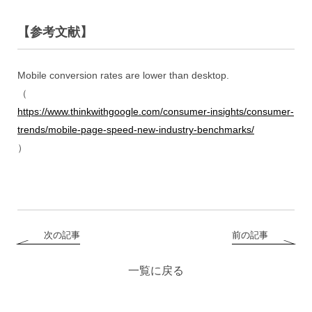
【参考文献】
Mobile conversion rates are lower than desktop.
（
https://www.thinkwithgoogle.com/consumer-insights/consumer-
trends/mobile-page-speed-new-industry-benchmarks/
）
次の記事
前の記事
一覧に戻る