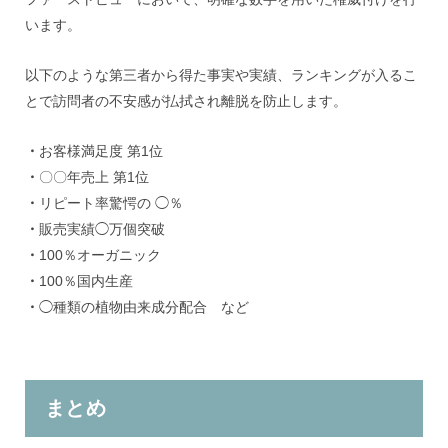
います。
以下のような第三者から得た事実や実績、ランキングが入るこ
とで訪問者の不安感が払拭され離脱を防止します。
・
お客様満足度 第1位
・
〇〇年売上 第1位
・
リピート率驚愕の ◯％
・
販売実績◯万個突破
・
100％オーガニック
・
100％国内生産
・
◯種類の植物由来成分配合 など
まとめ