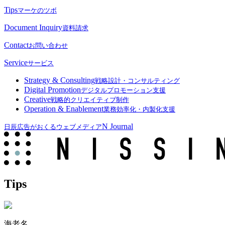
Tips
マーケのツボ
Document Inquiry
資料請求
Contact
お問い合わせ
Service
サービス
Strategy & Consulting
戦略設計・コンサルティング
Digital Promotion
デジタルプロモーション支援
Creative
戦略的クリエイティブ制作
Operation & Enablement
業務効率化・内製化支援
N Journal
日辰広告がおくるウェブメディア
Tips
海老名