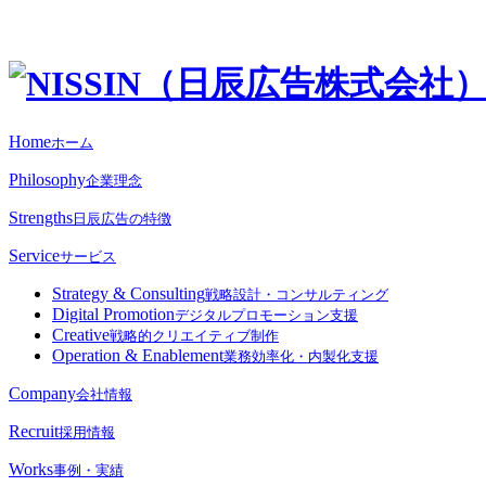
Home
ホーム
Philosophy
企業理念
Strengths
日辰広告の特徴
Service
サービス
Strategy & Consulting
戦略設計・コンサルティング
Digital Promotion
デジタルプロモーション支援
Creative
戦略的クリエイティブ制作
Operation & Enablement
業務効率化・内製化支援
Company
会社情報
Recruit
採用情報
Works
事例・実績