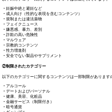
・
妊娠中絶と避妊など
・
成人向け（性的な表現を含むコンテンツ）
・
規制または違法薬物
・
フェイクニュース
・
嫌悪感、暴力、差別
・
詐欺の高い危険性
・
マルウェア
・
宗教的コンテンツ
・
性力増進剤
・
安全でない製品やサプリメント
②制限されたカテゴリー
以下のカテゴリーに関するコンテンツは一部制限があります
・
アルコール
・
デートおよびパーソナル
・
健康、美容、化粧品
・
金融サービス（制限付き）
・
暗号通貨