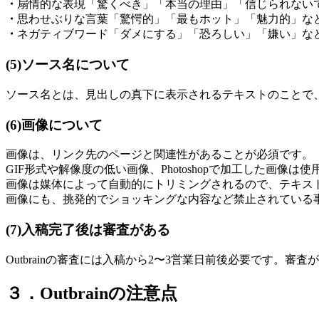
・
扇情的な表現「驚くべき」「本当の理由」「信じられない
・
思わせぶりな言葉「驚愕的」「最もホット」「魅力的」な
・
ネガティブワード「ダメにする」「恐ろしい」「嫌い」な
(5)ソース名について
ソース名とは、見出しの真下に表示されるテキストのことで
(6)画像について
画像は、リンク先のページと関連性があることが必須です。
GIF形式や解像度の低い画像、Photoshopで加工した画像は
画像は媒体によって自動的にトリミングされるので、テキス
画像にも、挑発的でショッキングな内容など禁止されている
(7)入稿完了後は審査がある
Outbrainの審査には入稿から2〜3営業日前後必要です。
３．Outbrainの注意点