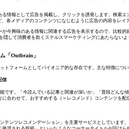
ある情報として広告を掲載し、クリックを誘発します。検索エ
など、各メディアのコンテンツになじむように広告の内容をレイ
ーが今興味のある情報に関連する広告を表示するので、比較的
とを隠して消費者を欺くステルスマーケティングにあたらないよ
Outbrain」
るプラットフォームとしてパイオニア的な存在です。主な特徴につ
配信
学習機能です。「今読んでいる記事と関連が深いか」「普段どん
りに合わせて、おすすめする（＝レコメンド）コンテンツを配
た「コンテンツレコメンデーション」を主要サービスとしています
「推奨される投稿」といったようなコーナータイトルが設けられ