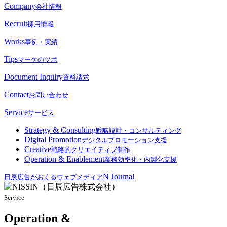
Company
会社情報
Recruit
採用情報
Works
事例・実績
Tips
マーケのツボ
Document Inquiry
資料請求
Contact
お問い合わせ
Service
サービス
Strategy & Consulting
戦略設計・コンサルティング
Digital Promotion
デジタルプロモーション支援
Creative
戦略的クリエイティブ制作
Operation & Enablement
業務効率化・内製化支援
N Journal
日辰広告がおくるウェブメディア
Service
Operation &