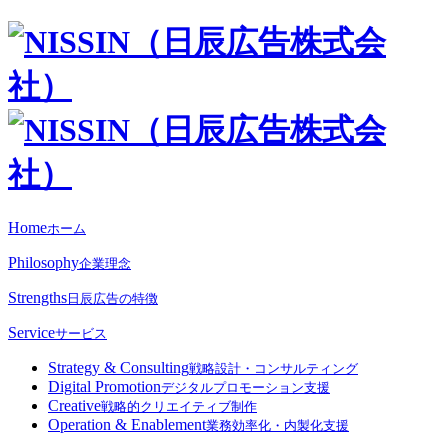
Home
ホーム
Philosophy
企業理念
Strengths
日辰広告の特徴
Service
サービス
Strategy & Consulting
戦略設計・コンサルティング
Digital Promotion
デジタルプロモーション支援
Creative
戦略的クリエイティブ制作
Operation & Enablement
業務効率化・内製化支援