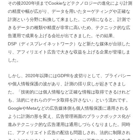
その後2020年頃までCookieなどテクノロジーの進化により計測
の精度や幅が広がり、データを用いたターゲティングや正確な
計測という分野に転換して来ました。この頃になると、計測で
きるデータの種類や精度が非常に高いため、テクニック的な広
告運用で成果を上げる会社が出てきました。その結果、
DSP（ディスプレイネットワーク）など新たな媒体が台頭した
り、アフィリエイト広告で大きな収益を上げる企業が登場しま
した。
しかし、2020年以降にはGDPRを皮切りとして、プライバシー
や個人情報保護の波があり、計測の揺り戻しが起きてきまし
た。「技術的には個人情報など正確な情報は取得できるけれど
も、法的にそれらのデータ取得を許さない」という流れです。
GoogleやMetaなどの広告媒体側も個人情報保護に適用される
ように計測の形を変え、広告管理画面のブラックボックス化が
進みテクニック的な広告運用は通用しづらくなりました。同時
に、アフィリエイト広告の配信も問題しされ、法的に制限され