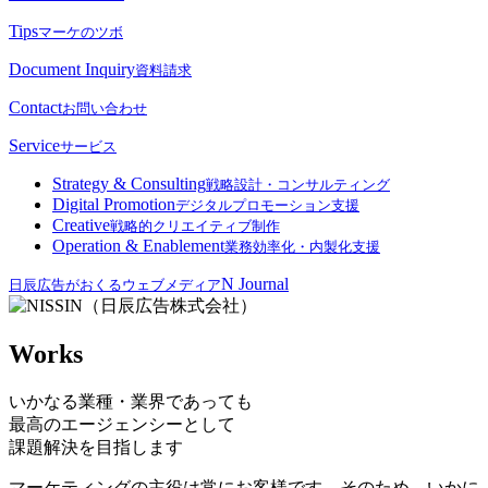
Tips
マーケのツボ
Document Inquiry
資料請求
Contact
お問い合わせ
Service
サービス
Strategy & Consulting
戦略設計・コンサルティング
Digital Promotion
デジタルプロモーション支援
Creative
戦略的クリエイティブ制作
Operation & Enablement
業務効率化・内製化支援
N Journal
日辰広告がおくるウェブメディア
Works
いかなる業種・業界であっても
最高のエージェンシーとして
課題解決を目指します
マーケティングの主役は常にお客様です。そのため、いかに