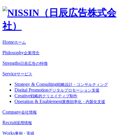
Home
ホーム
Philosophy
企業理念
Strengths
日辰広告の特徴
Service
サービス
Strategy & Consulting
戦略設計・コンサルティング
Digital Promotion
デジタルプロモーション支援
Creative
戦略的クリエイティブ制作
Operation & Enablement
業務効率化・内製化支援
Company
会社情報
Recruit
採用情報
Works
事例・実績