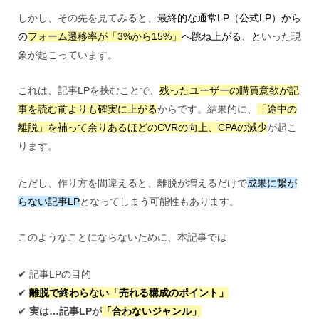
しかし、その先を見てみると、
最終的な通常LP（公式LP）から
の
フォーム遷移率が「3%から15%」
へ跳ね上がる、と
いった現
象が起こっています。
これは、記事LPを挟むことで、
残ったユーザーの購買意欲が記
事を読む前よりも確実に上がる
からです。結果的に、
「途中の
離脱」を補って余りあるほどのCVRの向上、CPAの減少
が起こ
ります。
ただし、作り方を間違えると、離脱が増えるだけで
成果に繋が
らない記事LP
となってしまう可能性もあります。
このようなことにならないために、本記事では
✔︎ 記事LPの目的
✔︎
離脱で終わらない「売れる構成のポイント」
✔︎
実は…記事LPが
「合わないジャンル」