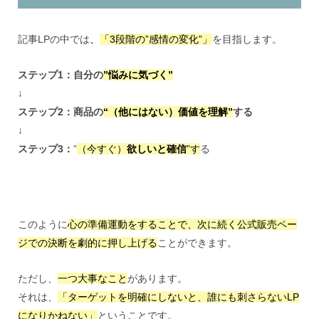
記事LPの中では
、
「3段階の”感情の変化”」
を目指します。
ステップ1：自分の
”悩みに気づく”
↓
ステップ2：商品の
“（他にはない）価値を理解”
する
↓
ステップ3：
”
（今すぐ）
欲しいと確信
”す
る
このように
心の準備運動をすることで、次に続く公式販売ペー
ジでの決断を劇的に押し上げる
ことができます。
ただし、
一つ大事なこと
があります。
それは、
「ターゲットを明確にしないと、誰にも刺さらないLP
になりかねない」
ということです。