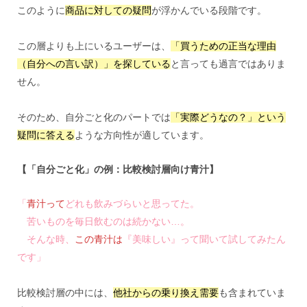
このように
商品に対しての疑問
が浮かんでいる段階です。
この層よりも上にいるユーザーは、
「買うための正当な理由
（自分への言い訳）」を探している
と言っても過言ではありま
せん。
そのため、自分ごと化のパートでは
「実際どうなの？」という
疑問に答える
ような方向性が適しています。
【「自分ごと化」の例：比較検討層向け青汁】
「
青汁って
どれも飲みづらいと思ってた。
苦いものを毎日飲むのは続かない…。
そんな時、
この青汁は
『美味しい』って聞いて試してみたん
です」
比較検討層の中には、
他社からの乗り換え需要
も含まれていま