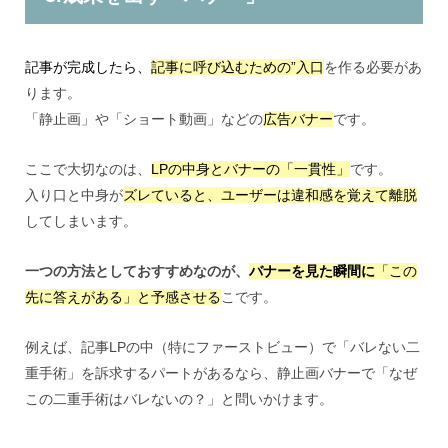
記事が完成したら、
記事に呼び込むための”入口
を作る必要があ
ります。
「静止画」や「ショート動画」などの
広告バナー
です。
ここで大切なのは、
LPの中身とバナーの「一貫性」
です。
入り口と中身が
ズレていると、ユーザーは違和感を覚えて離脱
してしまいます。
一つの方法としておすすめなのが、
バナーを見た瞬間に
「この
先に答えがある」と予感させる
こです。
例えば、記事LPの中（特にファーストビュー）で「バレない二
重手術」を訴求するパートがあるなら、静止画バナーで「なぜ
この二重手術はバレないの？」と問いかけます。