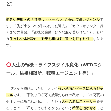
ど）
痛みや失敗への「恐怖心・ハードル」が極めて高いジャンル
で
す。「胸が小さいのが悩みだった過去」「カウンセリングに行
くまでの葛藤」「術後の感動（好きな服が着られた等）」とい
う
生々しい体験談が、不安を和らげ、背中を押す材料に
なりま
す。
人生の転機・ライフスタイル変化（WEBスク
ール、結婚相談所、転職エージェント等）」
「現状から抜け出したい」という
強い感情がベースにあるジャ
ンル
です。「手取り〇〇万で残業だらけの私が…」「30万円の
セミナーに騙された私が…」という
人生の逆転ストーリー
を語
ることで、「私もこうなれるかも」という
希望を抱かせる
こと