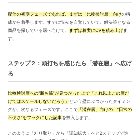
配信の初期フェーズであれば、まずは「比較検討層」向け
の構
成から着手します。すでに悩みを自覚していて、解決策となる
商品を探している層へ向けて、
まずは着実にCVを積み上げ
ま
す。
ステップ２：頭打ちを感じたら「潜在層」へ広げ
る
比較検討層への”勝ち筋”が見つかった上で「これ以上この層だ
けではスケールしないだろう」
という壁にぶつかったタイミン
グが、次なるフェーズです。ここで
「潜在層」向けの、“日常の
不便さ”をフックにした記事
を投入します。
このように「刈り取り」から「認知拡大」へと2ステップで進