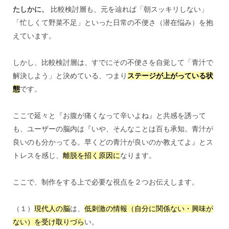
たしかに、
比較検討層も、元を辿れば「朝スッキリしない」
「忙しくて野菜不足」といった日常の不便さ（潜在悩み）を抱
えています。
しかし、比較検討層は、すでにその不便さを自覚して「青汁で
解決しよう」と決めている、つまり
ステージが上がっている状
態
です。
ここで延々と『お腹が痛くなって辛いよね』と共感を誘って
も、ユーザーの脳内は『いや、そんなことは百も承知。青汁が
良いのも分かってる。早くどの青汁が良いのか教えてよ』とス
トレスを感じ、
離脱を招く原因に
なります。
ここで、制作をする上で必要な視点を２つお伝えします。
（１）
現代人の脳
は、
低刺激の情報（自分に関係ない・興味が
ない）を受け取りづら
い。