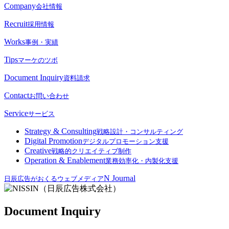
Company
会社情報
Recruit
採用情報
Works
事例・実績
Tips
マーケのツボ
Document Inquiry
資料請求
Contact
お問い合わせ
Service
サービス
Strategy & Consulting
戦略設計・コンサルティング
Digital Promotion
デジタルプロモーション支援
Creative
戦略的クリエイティブ制作
Operation & Enablement
業務効率化・内製化支援
N Journal
日辰広告がおくるウェブメディア
Document Inquiry