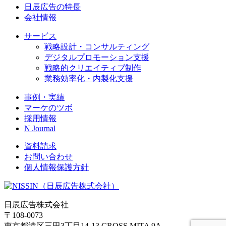
日辰広告の特長
会社情報
サービス
戦略設計・コンサルティング
デジタルプロモーション支援
戦略的クリエイティブ制作
業務効率化・内製化支援
事例・実績
マーケのツボ
採用情報
N Journal
資料請求
お問い合わせ
個人情報保護方針
日辰広告株式会社
〒108-0073
東京都港区三田3丁目14-13 CROSS MITA 9A