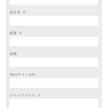
会社名
※
部署
※
役職
WebサイトURL
メールアドレス
※