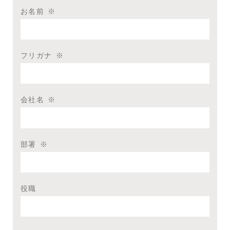
お名前
※
フリガナ
※
会社名
※
部署
※
役職