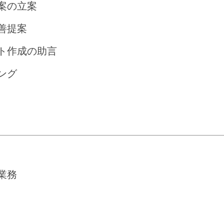
案の立案
善提案
ト作成の助言
ング
業務